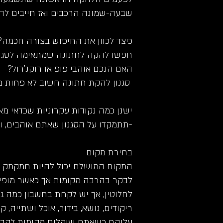
שבעה-שמונה הרכבים ואז חייבים ל
כיצד לכוון את החיפוש בצורה חכמה?
חפשו
להקה לחתונה
שמתאימה לסגנון
האם הנכם אוהבי פופ או רוקנ'רול?
סגנון להקת חתונה חשוב לא פחות מר
ישנן כמה נקודות עקרוניות שכדאי מא
-תתמקדו על הסגנון שאתם אוהבים, ו
בחירת מקום
המקום המושלם יכול להיות חמקמק מא
לבקר בהרבה מקומות אך כאשר מופיע
לחלוטין, אך יש לקחת בחשבון כמה גורמ
ריקודים, נושא, בידור, אוכל ושתייה
עליהם כשאתם שוקלים מקומות לקבל