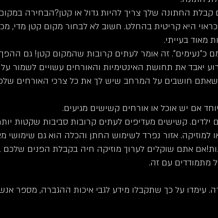
קבלת החתונה שלך צריך להיות גדול או קטן?הבחירה במקו
ראוי היא קריטית בהחלט. חשוב לא לבחור מקום קטן מדי, מכי
 מאוד בעייתי.
כ"נעימים". זה אומר לעתים קרובות שהמקום קטן! גם ההפך ה
וע יאבד את תחושת האינטימיות והאורחים עשויים לשמור על 
כשאתם חושבים על המרחב שיש לך את כל צרכי האורחים שלכ
חד אם יש אוכל או אורחים קשישים מגיעים.
ם ילדים. קשישים מעדיפים לעתים קרובות סביבות שקטות יותר
למוזיקה. אזור נפרד לשימוש החתן והכלה הוא גם שימושי מאו
ת!אם אתם שוקלים לערוך מוזיקה חיה בקבלת הפנים שלכם בח
 מתמודדים עם זה.
. עימדו על כך שתקבלו מידע לגבי איכות ההגברה, מספר אנשי