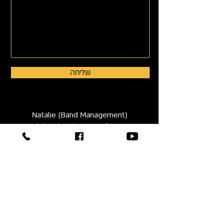
שליחה
Natalie (Band Management)
dejavu.band4u@gmail.com
נטלי
054-7357373
Tel: