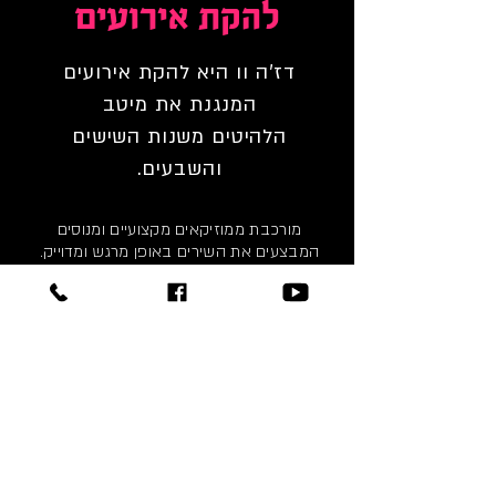
להקת אירועים
דז'ה וו היא להקת אירועים
המנגנת את מיטב
הלהיטים משנות השישים
והשבעים.
מורכבת ממוזיקאים מקצועיים ומנוסים
המבצעים את השירים באופן מרגש ומדוייק.
בההרכב המלא כולל חמישה נגנים והוא
מתאים לחתונות, מסיבות חתונה, אירועי חברות,
מסיבות יום הולדת, מופעי תרבות ועוד.
דז'ה וו מסוגלת להתאים עצמה לכל אירוע,כגון
הופעות,
קבלות פנים, אירועים פרטיים וכל העולה על
דעתכם.
אנחנו כאן כדי להחזיר אתכם לתקופה
הנפלאה ביותר שהייתה למוסיקה ,לגרום לכם
לחייך להשתולל ולהשתחרר.