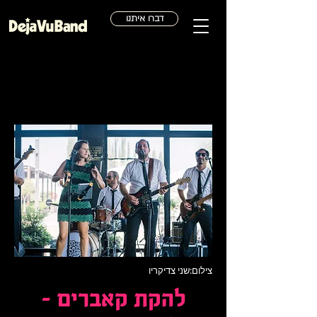
דברו איתנו
צילום:שני צדיקריו
להקת קאברים –