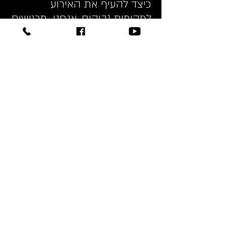
כיצד להעיף את האירוע
למקומות גבוהים. אנחנו מרגישים
את האירוע ומנוסים יחד כלהקה
כדי לדעת מה לנגן עכשיו.
לכן, להקה למסיבה במושב
שלכם צריכה להיות מדוייקת
בשבילכם.
להקות אירועים איכותיות יודעות
"לקרוא" את האורחים וזה מבטיח
אירוע מוצלח ושמח, בדיוק כמו
שאתם מדמיינים.
להקה למסיבה ברמה גבוהה
יוצרת אווירה מיוחדת ומעניינת
באירוע שלכם ותגרום לכך שכל
© Copyright 2026 - Deja Vu Band
❤
אנשים יזכרו את המסיבה בצורה