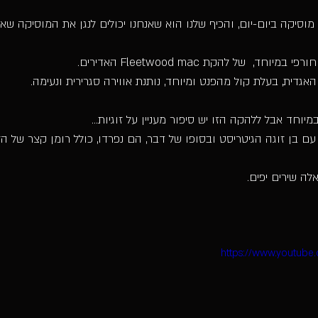
וסיקה ביום-יום, והכיף שלנו הוא שאנחנו יכולים לנגן את המוסיקה שאנ
ד,  של להקת Fleetwood mac האדירים.
אגדית, בעלת קול מהפנט ומיוחד, נותנת אווירה סגרירית ונעימה.
מיוחד אבל ללהקה הזו יש סיפור מעניין על זוגיות...
ם בן זוגה הגיטריסט ובסופו של דבר, הם נפרדו, כולל רומן קצר של ה
ה שירים יפים.
https://www.youtube