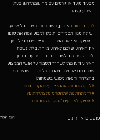
מבעוד מועד או זורמים עם מה שמתרחש בעת 
האירוע עצמו. 
להקת חתונות
 אם כן, חשובה ומרכזית בכל אירוע, 
ויש לה מגוון תפקידים. תוכלו לקבוע עמה את סגנון 
המוסיקה ואף את השירים הספציפיים כדי להפוך 
את האירוע שלכם לאירוע מיוחד, בלתי נשכח 
ולחוויה שתיזכר לשנים רבות. השקיעו בתכנון 
האירוע ודעו מתי לשחרר ולסמוך על אנשי המקצוע 
ששכרתם את שירותיהם. בכל מקרה שהיה המון 
בהצלחה והנאה, ניפגש בשמחות!
#להקהלחתונה
#המלצהעללהקתחתונות
#להקתחתונות
#להקהמומלצתלחתונה
#מוסיקהלאירועים
#מוסיקהלחתונות
פוסטים אחרונים
הצג הכול