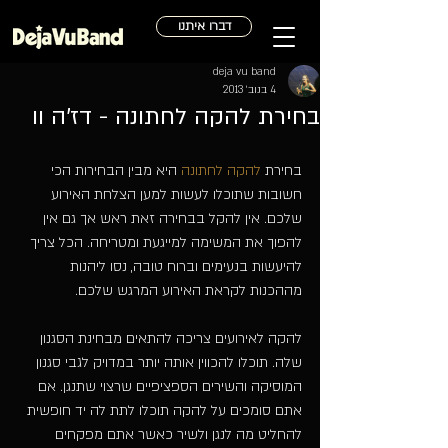
דברו איתנו
deja vu band
4 בנוב׳ 2013
בחירת להקה לחתונה - דז'ה וו
בחירת 
להקה לחתונה
 היא מבין הבחירות הכי 
חשובות שתוכלו לעשות למען הצלחת האירוע 
שלכם. אין להקל בבחירה זאת ראש אך גם אין 
להפוך את המשימה למייגעת ומטריחה. הכל צריך 
להיעשות בנעימים וברוח טובה, נסו ליהנות 
מההכנות לקראת האירוע המרגש שלכם. 
להקה לאירועים צריכה להתאים מבחינת הסגנון 
שלה. תוכלו להכווין אותה יותר במדויק לגבי סגנון 
המוסיקה והשירים הספציפיים שרצוי שתנגן. אם 
אתם סומכים על להקה תוכלו לתת לה יד חופשית 
להחליט מה לנגן ולשיר כאשר אתם מפקחים 