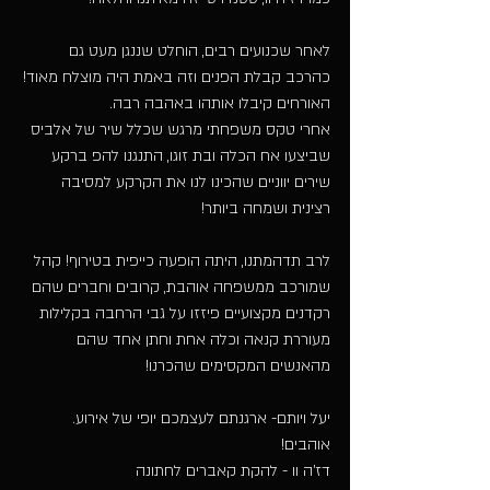
לאחר שכנועים רבים, הוחלט שננגן מעט גם 
כהרכב קבלת הפנים וזה באמת היה מוצלח מאוד!
האורחים קיבלו אותהו באהבה רבה.
אחרי טקס משפחתי מרגש שכלל שיר של אלביס 
שביצעו אח הכלה ובת זוגו, התנגנו להפ ברקע 
שירים יווניים שהכינו לנו את הקרקע למסיבה 
רצינית ושמחה ביותר!
לרב תדהמתנו, היתה הופעה כייפית בטירוף! קהל 
שמורכב ממשפחה אוהבת, קרובים וחברים שהם 
רקדנים מקצועיים פיזזו על גבי הרחבה בקלילות 
מעוררת קנאה וכלה אחת וחתן אחד שהם 
מהאנשים המקסימים שהכרנו!
יעל ויותם- ארגנתם לעצמכם יופי של אירוע. 
אוהבים!
דז'ה וו - להקת קאברים לחתונה