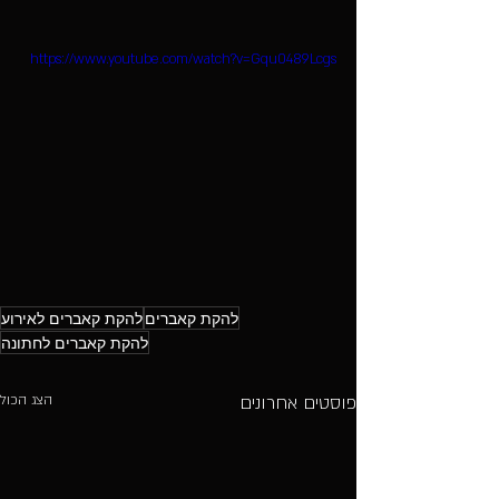
https://www.youtube.com/watch?v=Gqu0489Lcgs
להקת קאברים
להקת קאברים לאירוע
להקת קאברים לחתונה
פוסטים אחרונים
הצג הכול