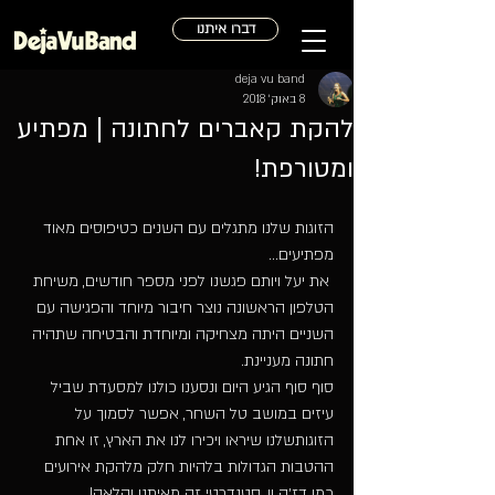
דברו איתנו
deja vu band
8 באוק׳ 2018
להקת קאברים לחתונה | מפתיע
ומטורפת!
הזוגות שלנו מתגלים עם השנים כטיפוסים מאוד 
מפתיעים...
 את יעל ויותם פגשנו לפני מספר חודשים, משיחת 
הטלפון הראשונה נוצר חיבור מיוחד והפגישה עם 
השניים היתה מצחיקה ומיוחדת והבטיחה שתהיה 
חתונה מעניינת.
סוף סוף הגיע היום ונסענו כולנו למסעדת שביל 
עיזים במושב טל השחר, אפשר לסמוך על 
הזוגותשלנו שיראו ויכירו לנו את הארץ, זו אחת 
ההטבות הגדולות בלהיות חלק מלהקת אירועים 
כמו דז׳ה וו, סטנדרטי זה מאיתנו והלאה! 