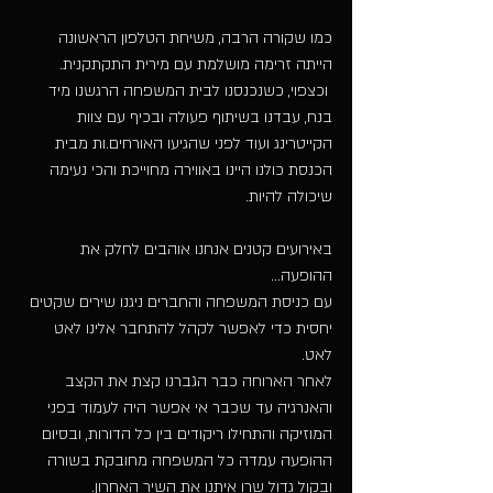
כמו שקורה הרבה, משיחת הטלפון הראשונה 
הייתה זרימה מושלמת עם מירית התקתקנית.
 וכצפוי, כשנכנסנו לבית המשפחה הרגשנו מיד 
בנח, עבדנו בשיתוף פעולה ובכיף עם צוות 
הקייטרינג ועוד לפני שהגיעו האורחים.ות מבית 
הכנסת כולנו היינו באווירה מחוייכת והכי נעימה 
שיכולה להיות.
באירועים קטנים אנחנו אוהבים לחלק את 
ההופעה...
עם כניסת המשפחה והחברים ניגנו שירים שקטים 
יחסית כדי לאפשר לקהל להתחבר אלינו לאט 
לאט.
לאחר הארוחה כבר הגברנו קצת את הקצב 
והאנרגיה עד שכבר אי אפשר היה לעמוד בפני 
המוזיקה והתחילו ריקודים בין כל הדורות, ובסיום 
ההופעה עמדה כל המשפחה מחובקת בשורה 
ובקול גדול שרו איתנו את השיר האחרון.