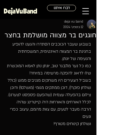
דברו איתנו
deja vu band
12 בספט׳ 2024
חוגגים בר מצווה מושלמת בחצר
בשבוע שעבר הכוכבים הסתדרו והגענו להופיע 
בחגיגת בר המצווה האינטימית, המשפחתית 
והנעימה של יונתן.
כמו כל נער מתבגר טוב, יונתן נתן לאמא המוכשרת 
שלו לדאוג להפקה מרשימה במיוחד!
בשביל הצעירים היו משחקים מגניבים ממש (כולל 
שולחן פוקר!), דוכן ממתקים מגומי (מושלם!) ודוכן 
צילום בהפעלה עצמית (שהפעם פספסנו לצערנו).
לכלל האורחים והאורחות היה קייטרינג שהיה 
הרבה מעבר לטעים, עם צוות מהמם, עיצוב כפרי 
ונעים 
ושולחן קינוחים מטורף!