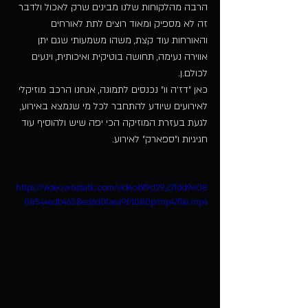
הרבה מהלקוחות שלנו מבינים שרק לאכול ולדבר 
זה לא מספיק ומאוד רוצים לתת לאורחים 
והאורחות עוד קצת, משהו משמעותי שגם יתן 
אווירה נעימה, תחושה בוטיקית ואיכותית, וינעים 
לכולם.ן.
כאן ״דז׳ה וו״ נכנסים לתמונה, אנחנו הרכב מוזיקלי 
לאירועים שיודע להתחבר לכל מי שנמצא באירוע, 
לגעת בעזרת המוזיקה הכי יפה שיש ולהוסיף עוד 
חגיגיות ו״ספארק״ לאירוע.
https://video.wixstatic.com/video/6f9d29_c7fdd9e08
08544edb4638ed6d0faea9f/1080p/mp4/file.mp4